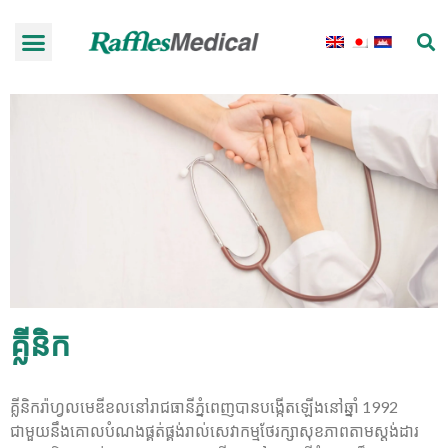
គ្លីនិក
គ្លីនិករ៉ាហ្វលមេឌីខលនៅរាជធានីភ្នំពេញបានបង្កើតឡើងនៅឆ្នាំ 1992
ជាមួយនឹងគោលបំណងផ្គត់ផ្គង់រាល់សេវាកម្មថែរក្សាសុខភាពតាមស្តង់ដារ