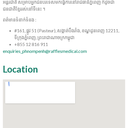
អន្តរជាតិ សម្រាប់អ្នកជនបរទេសមកធ្វើការនៅរាជធានីភ្នំពេញ ក៏ដូចជា
ជនជាតិខ្មែររស់នៅទីនេះ ។
ពត៌មានទំនាក់ទំនង :
#161, ផ្លូវ 51 (Pasteur), សង្កាត់បឹងរាំង, ខណ្ឌដូនពេញ 12211,
ទីក្រុងភ្នំពេញ, ព្រះរាជាណាចក្រកម្ពុជា
+855 12 816 911
enquiries_phnompenh@rafflesmedical.com
Location