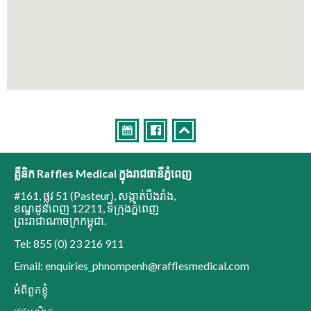
គ្លីនិក Raffles Medical ក្នុងរាជធានីភ្នំពេញ
#161, ផ្លូវ 51 (Pasteur)
,
សង្កាត់បឹងរាំង
,
ខណ្ឌដូនពេញ 12211
,
ទីក្រុងភ្នំពេញ
ព្រះរាជាណាចក្រកម្ពុជា
.
Tel: 855 (0) 23 216 911
Email: enquiries_phnompenh@rafflesmedical.com
អំពីពួកខ្ញុំ