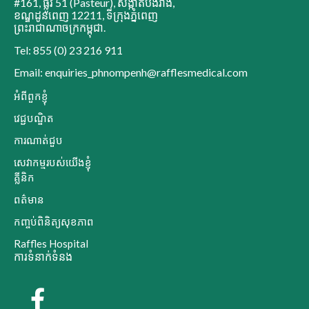
#161, ផ្លូវ 51 (Pasteur)
,
សង្កាត់បឹងរាំង
,
ខណ្ឌដូនពេញ 12211
,
ទីក្រុងភ្នំពេញ
ព្រះរាជាណាចក្រកម្ពុជា
.
Tel: 855 (0) 23 216 911
Email: enquiries_phnompenh@rafflesmedical.com
អំពីពួកខ្ញុំ
វេជ្ជបណ្ឌិត
ការណាត់ជួប
សេវាកម្មរបស់យើងខ្ញុំ
គ្លីនិក
ពត៌មាន
កញ្ចប់ពិនិត្យសុខភាព
Raffles Hospital
ការទំនាក់ទំនង