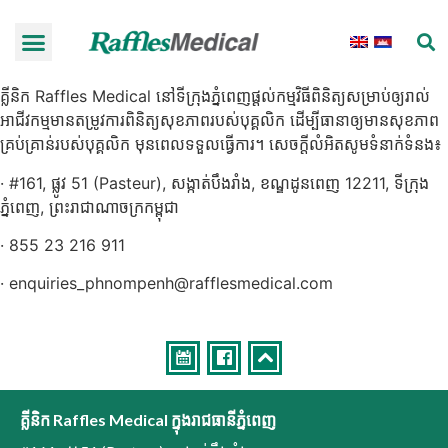
គ្លីនិក Raffles Medical នៅទីក្រុងភ្នំពេញផ្តល់កម្មវិធីពិនិត្យសម្រាប់ឲ្យរាល់
អាជីវកម្មមានតម្រូវការពិនិត្យសុខភាពរបស់បុគ្គលិក ដើម្បីធានាឲ្យមានសុខភាព
គ្រប់គ្រាន់របស់បុគ្គលិក មុនពេលទទួលធ្វើការ។ សេចក្តីលំអិតសូមទំនាក់ទំនង៖
· #161, ផ្លូវ 51 (Pasteur), សង្កាត់បឹងរាំង, ខណ្ឌដូនពេញ 12211, ទីក្រុង
ភ្នំពេញ, ព្រះរាជាណាចក្រកម្ពុជា
· 855 23 216 911
· enquiries_phnompenh@rafflesmedical.com
គ្លីនិក Raffles Medical ក្នុងរាជធានីភ្នំពេញ