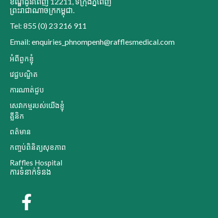
ខណ្ឌដូនពេញ 12211
,
ទីក្រុងភ្នំពេញ
ព្រះរាជាណាចក្រកម្ពុជា
.
Tel: 855 (0) 23 216 911
Email: enquiries_phnompenh@rafflesmedical.com
អំពីពួកខ្ញុំ
វេជ្ជបណ្ឌិត
ការណាត់ជួប
សេវាកម្មរបស់យើងខ្ញុំ
គ្លីនិក
ពត៌មាន
កញ្ចប់ពិនិត្យសុខភាព
Raffles Hospital
ការទំនាក់ទំនង