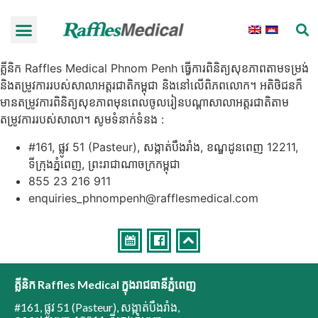
គ្លីនិក Raffles Medical Phnom Penh ធ្វើការពិនិត្យសុខភាពតាមទម្រង់
និងតម្រូវការរបស់សាលាអត្តរជាតិកម្ពុជា និងនៅលើពិភពលោក។ អតិថិជនក៏
មានតម្រូវការពិនិត្យសុខភាពមុនពេលចូលរៀនបណ្តាសាលាអត្តរជាតិតាម
តម្រូវការរបស់សាលា។ សូមទំនាក់ទំនង :
#161, ផ្លូវ 51 (Pasteur), សង្កាត់បឹងរាំង, ខណ្ឌដូនពេញ 12211,
ទីក្រុងភ្នំពេញ, ព្រះរាជាណាចក្រកម្ពុជា
855 23 216 911
enquiries_phnompenh@rafflesmedical.com
គ្លីនិក Raffles Medical ក្នុងរាជធានីភ្នំពេញ
#161, ផ្លូវ 51 (Pasteur)
,
សង្កាត់បឹងរាំង
,